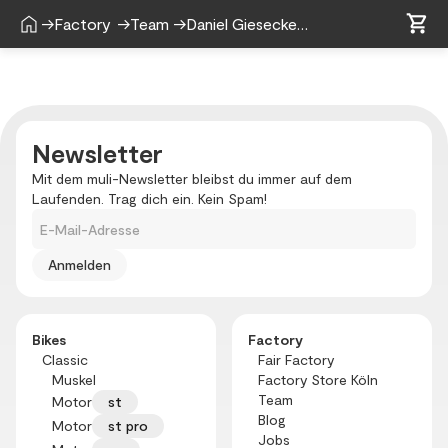
shopping_cart
home
shopping_cart
→
Factory
→
Team
→
Daniel Giesecke
Newsletter
Mit dem muli-Newsletter bleibst du immer auf dem
Laufenden. Trag dich ein. Kein Spam!
E-Mail-Adresse
Bikes
Factory
Classic
Fair Factory
Muskel
Factory Store Köln
Team
Motor
st
Blog
Motor
st pro
Jobs