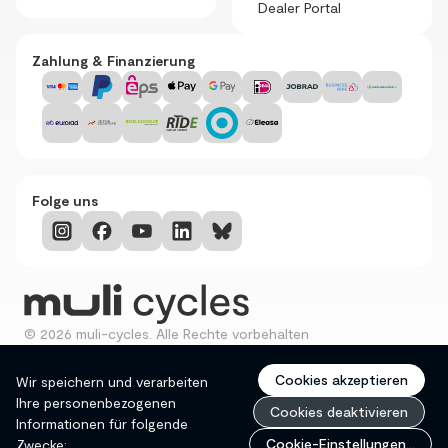
Dealer Portal
Zahlung & Finanzierung
Folge uns
© 2026 muli-cycles. Alle Rechte vorbehalten
Datenschutz
Impressum
AGBs
Cookies akzeptieren
Wir speichern und verarbeiten
Ihre personenbezogenen
Cookies deaktivieren
Informationen für folgende
menu
Cookie-Einstellungen
...
Zwecke: