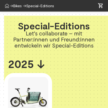
shopping_cart
home
shopping_cart
→
Bikes
→
Special-Editions
Special-Editions
Let’s collaborate – mit
Partner:innen und Freund:innen
entwickeln wir Special-Editions
2025 ↓