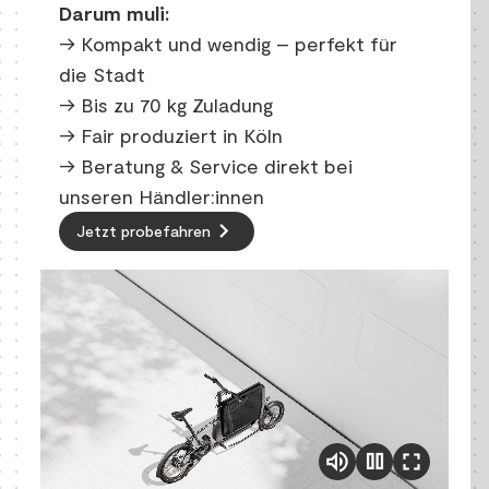
Darum muli:
→ Kompakt und wendig – perfekt für
die Stadt
→ Bis zu 70 kg Zuladung
→ Fair produziert in Köln
→ Beratung & Service direkt bei
unseren Händler:innen
keyboard_arrow_right
Jetzt probefahren
pause
volume_up
fullscreen