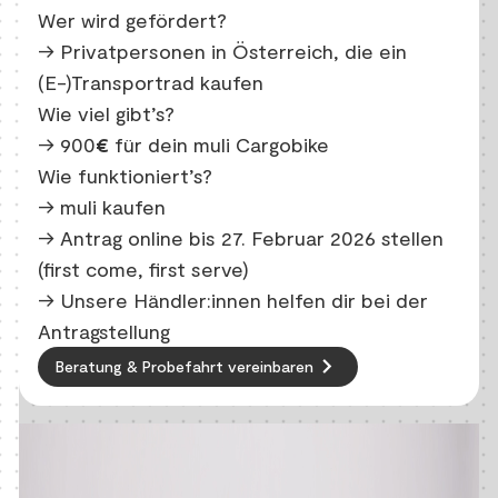
Wer wird gefördert?
→ Privatpersonen in Österreich, die ein
(E-)Transportrad kaufen
Wie viel gibt’s?
→ 900
€
für dein muli Cargobike
Wie funktioniert’s?
→ muli kaufen
→ Antrag online bis 27. Februar 2026 stellen
(first come, first serve)
→ Unsere Händler:innen helfen dir bei der
Antragstellung
keyboard_arrow_right
Beratung & Probefahrt vereinbaren