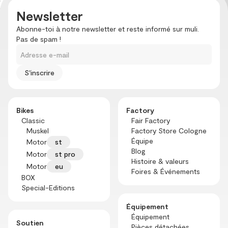
restants sont disponibles dans
Newsletter
les magasins spécialisés !
Abonne-toi à notre newsletter et reste informé sur muli.
Pas de spam !
Adresse e-mail
Bikes
Factory
Classic
Fair Factory
Muskel
Factory Store Cologne
Équipe
Motor
st
Blog
Motor
st pro
Histoire & valeurs
Motor
eu
Foires & Événements
BOX
Special-Editions
Équipement
Équipement
Soutien
Pièces détachées