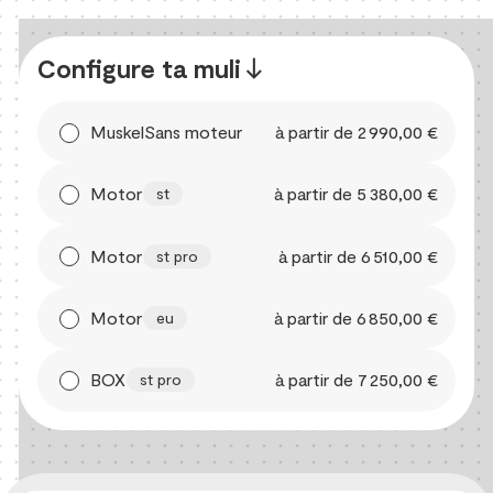
Configure ta muli
south
Muskel
Sans moteur
à partir de 2 990,00 €
Le muli original sans moteur, léger,
Motor
à partir de 5 380,00 €
st
maniable et simple
Le muli électrique avec moteur
Motor
à partir de 6 510,00 €
st pro
central intégré de Shimano et
dérailleur automatique Di2.
Le power muli avec un moteur EP6
Motor
à partir de 6 850,00 €
eu
Cargo puissant, une batterie plus
grande et une transmission par
Le cargo bike le plus durable du
BOX
à partir de 7 250,00 €
st pro
courroie Gates.
monde avec Bosch Power et
moyeu à vitesses intégrées 3x3
haut de gamme.
Épuisé dans la
boutique en ligne - des stocks